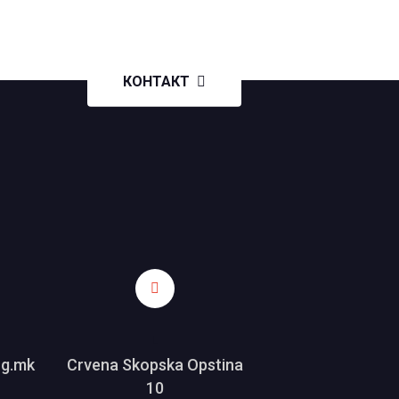
КОНТАКТ
L
ng.mk
Crvena Skopska Opstina
10