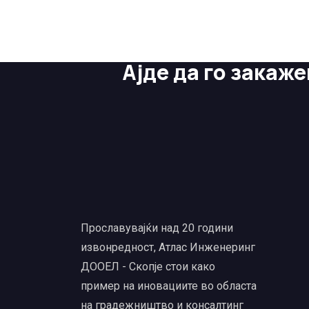
ВИ ТРЕБА ПОМОШ?
Ајде да го закаж
Прославувајќи над 20 години
извонредност, Атлас Инженеринг
ДООЕЛ - Скопје стои како
пример на иновациите во областа
на градежништво и консалтинг