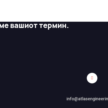
еме вашиот термин.
E
info@atlasengineeri